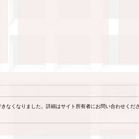
菅谷君（大学院生）の論文が
Experimental Brain
Researchに掲載されまし
本ゼミ所属の菅谷君が，
できなくなりました。詳細はサイト所有者にお問い合わせくだ
Experimental Brain Research
た。
に投稿した論文が，無事に掲載さ
れました。 論文情報は以下の通
20
りです。 Sugaya, R., Hayashi,
価学
Y. Reliability of force