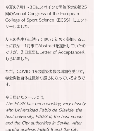
今夏の7月1〜3日にスペインで開催予定の第25
回のAnnual Congress of the European 
College of Sport Science（ECSS）にエント
リーしました。
友人の先生方に誘って頂いて初めて参加するこ
とに決め，1月末にAbstractを提出していたの
ですが，先日無事にLetter of Acceptanceを
もらいました。
ただ，COVID-19の感染者数の増加を受けて，
学会開催自体は微妙な感じになっているようで
す。
今日届いたメールでは，
The ECSS has been working very closely 
with Universidad Pablo de Olavide, the 
host university, FIBES II, the host venue 
and the City authorities in Sevilla. After 
careful analysis FIBES II and the City 