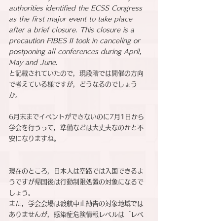
authorities identified the ECSS Congress 
as the first major event to take place 
after a brief closure. This closure is a 
precaution FIBES II took in canceling or 
postponing all conferences during April, 
May and June.
と記載されていたので，現段階では開催の方向
で考えている様ですが，どうなるのでしょう
か。
6月末までイベントができないのに7月1日から
学会を行うって，準備などは大丈夫なのかと不
安になりますね。
現在のところ，日本人は空路では入国できるよ
うですが帰国後は行動制限処置の対象になるで
しょう。
また，学会会場は渡航中止勧告の対象地域では
ありませんが，感染症危険情報レベルは「レベ