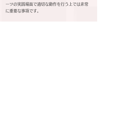
ーツの実践場面で適切な動作を行う上では非常
に重要な事項です。
今のところ僕は能については素人で，あちこち
解釈が間違っているところもあるかもしれませ
んが，奈良・平安時代から続く舞の継承過程に
おける様々な事象から，主観（perception）と
実際の動き（performance）との関係に有益な
示唆を与えてくれる興味深い知見・ヒントがあ
るのではないか，と強く感じた研究会でした。
すべて表示
関連記事