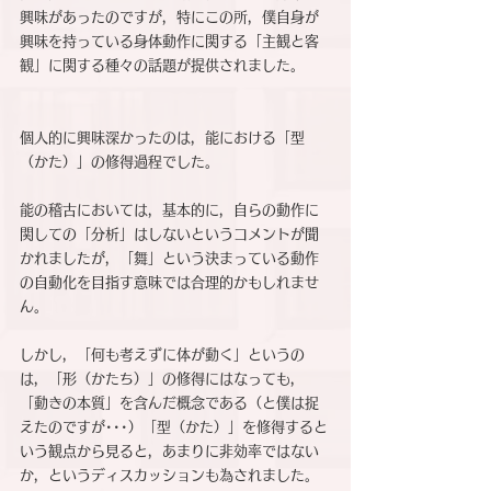
興味があったのですが，特にこの所，僕自身が
興味を持っている身体動作に関する「主観と客
観」に関する種々の話題が提供されました。
個人的に興味深かったのは，能における「型
（かた）」の修得過程でした。
能の稽古においては，基本的に，自らの動作に
関しての「分析」はしないというコメントが聞
かれましたが，「舞」という決まっている動作
の自動化を目指す意味では合理的かもしれませ
ん。
しかし，「何も考えずに体が動く」というの
は，「形（かたち）」の修得にはなっても，
「動きの本質」を含んだ概念である（と僕は捉
えたのですが･･･）「型（かた）」を修得すると
いう観点から見ると，あまりに非効率ではない
か，というディスカッションも為されました。