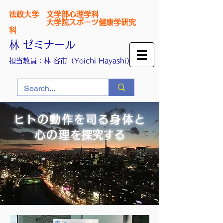
法政大学 文学部心理学科
大学院スポーツ健康学研究
科
林 ゼミナール
担当教員：林 容市（Yoichi Hayashi）
ヒトの動作を司る身体と
心の理
を探究する